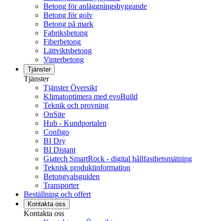
Betong för anläggningsbyggande
Betong för golv
Betong på mark
Fabriksbetong
Fiberbetong
Lättviktsbetong
Vinterbetong
Tjänster
Tjänster
Tjänster Översikt
Klimatoptimera med evoBuild
Teknik och provning
OnSite
Hub - Kundportalen
Configo
BI Dry
BI Distant
Giatech SmartRock - digital hållfasthetsmätning
Teknisk produktinformation
Betongvalsguiden
Transporter
Beställning och offert
Kontakta oss
Kontakta oss