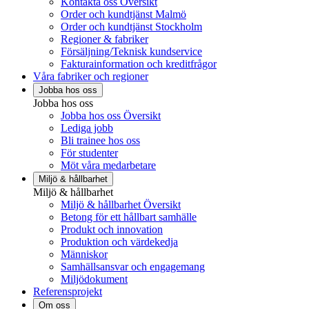
Kontakta oss Översikt
Order och kundtjänst Malmö
Order och kundtjänst Stockholm
Regioner & fabriker
Försäljning/Teknisk kundservice
Fakturainformation och kreditfrågor
Våra fabriker och regioner
Jobba hos oss
Jobba hos oss
Jobba hos oss Översikt
Lediga jobb
Bli trainee hos oss
För studenter
Möt våra medarbetare
Miljö & hållbarhet
Miljö & hållbarhet
Miljö & hållbarhet Översikt
Betong för ett hållbart samhälle
Produkt och innovation
Produktion och värdekedja
Människor
Samhällsansvar och engagemang
Miljödokument
Referensprojekt
Om oss