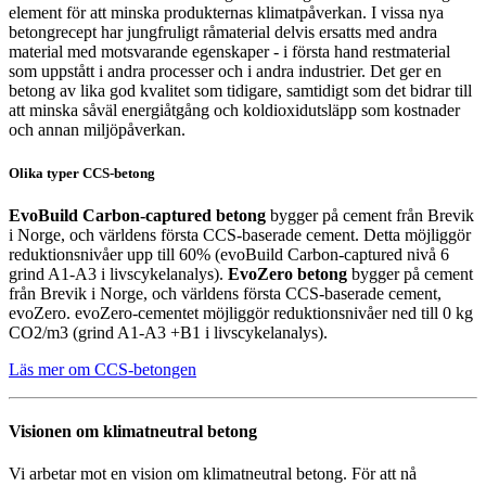
element för att minska produkternas klimatpåverkan. I vissa nya
betongrecept har jungfruligt råmaterial delvis ersatts med andra
material med motsvarande egenskaper - i första hand restmaterial
som uppstått i andra processer och i andra industrier. Det ger en
betong av lika god kvalitet som tidigare, samtidigt som det bidrar till
att minska såväl energiåtgång och koldioxidutsläpp som kostnader
och annan miljöpåverkan.
Olika typer CCS-betong
EvoBuild Carbon-captured betong
bygger på cement från Brevik
i Norge, och världens första CCS-baserade cement. Detta möjliggör
reduktionsnivåer upp till 60% (evoBuild Carbon-captured nivå 6
grind A1-A3 i livscykelanalys).
EvoZero betong
bygger på cement
från Brevik i Norge, och världens första CCS-baserade cement,
evoZero. evoZero-cementet möjliggör reduktionsnivåer ned till 0 kg
CO2/m3 (grind A1-A3 +B1 i livscykelanalys).
Läs mer om CCS-betongen
Visionen om klimatneutral betong
Vi arbetar mot en vision om klimatneutral betong. För att nå