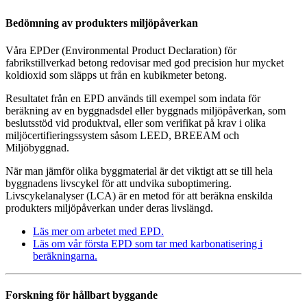
Bedömning av produkters miljöpåverkan
Våra EPDer (Environmental Product Declaration) för
fabrikstillverkad betong redovisar med god precision hur mycket
koldioxid som släpps ut från en kubikmeter betong.
Resultatet från en EPD används till exempel som indata för
beräkning av en byggnadsdel eller byggnads miljöpåverkan, som
beslutsstöd vid produktval, eller som verifikat på krav i olika
miljöcertifieringssystem såsom LEED, BREEAM och
Miljöbyggnad.
När man jämför olika byggmaterial är det viktigt att se till hela
byggnadens livscykel för att undvika suboptimering.
Livscykelanalyser (LCA) är en metod för att beräkna enskilda
produkters miljöpåverkan under deras livslängd.
Läs mer om arbetet med EPD.
Läs om vår första EPD som tar med karbonatisering i
beräkningarna.
Forskning för hållbart byggande