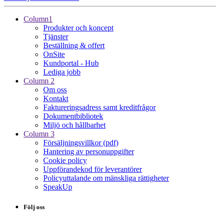
Column1
Produkter och koncept
Tjänster
Beställning & offert
OnSite
Kundportal - Hub
Lediga jobb
Column 2
Om oss
Kontakt
Faktureringsadress samt kreditfrågor
Dokumentbibliotek
Miljö och hållbarhet
Column 3
Försäljningsvillkor (pdf)
Hantering av personuppgifter
Cookie policy
Uppförandekod för leverantörer
Policyuttalande om mänskliga rättigheter
SpeakUp
Följ oss