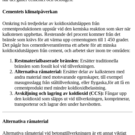
Cementets klimatpåverkan
Omkring två tredjedelar av koldioxidutsläppen från
cementproduktionen uppstår vid den kemiska reaktion som sker när
kalkstenen upphettas. Resterande del procent kommer från det
bränsle som krävs för att värma upp cementugnen till 1 450 grader.
Det pågår hos cementleverantörerna ett arbete för att minska
koldioxidutsläppen från cement, och arbetet sker inom tre områden:
Restmaterialbaserade bränslen
: Ersätter traditionella
bränslen som fossilt kol vid tillverkningen.
Alternativa råmaterial:
Ersätter delar av kalkstenen med
andra material med motsvarande egenskaper, till exempel
masugnsslagg från ståltillverkning, eller flygaska,för att få en
cementprodukt med mindre koldioxidbelastning.
Avskiljning och lagring av koldioxid (CCS):
Fångar upp
den koldioxid som släpps ut vid tillverkningen, komprimerar,
transporterar och lagrar den under havsbotten.
Alternativa råmaterial
Alternativa råmaterial vid betongtillverkningen är ett annat viktigt