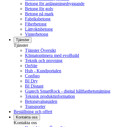
Betong för anläggningsbyggande
Betong för golv
Betong på mark
Fabriksbetong
Fiberbetong
Lättviktsbetong
Vinterbetong
Tjänster
Tjänster
Tjänster Översikt
Klimatoptimera med evoBuild
Teknik och provning
OnSite
Hub - Kundportalen
Configo
BI Dry
BI Distant
Giatech SmartRock - digital hållfasthetsmätning
Teknisk produktinformation
Betongvalsguiden
Transporter
Beställning och offert
Kontakta oss
Kontakta oss