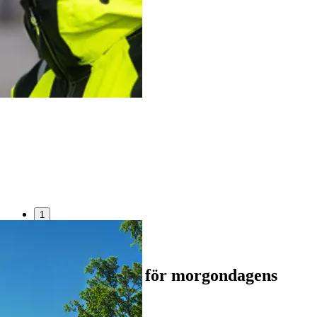
1
2
3
Vi skapar grunden för morgondagens
samhälle