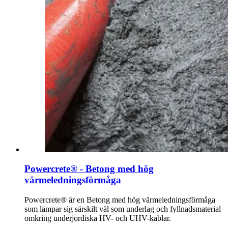
Powercrete® - Betong med hög
värmeledningsförmåga
Powercrete® är en Betong med hög värmeledningsförmåga
som lämpar sig särskilt väl som underlag och fyllnadsmaterial
omkring underjordiska HV- och UHV-kablar.