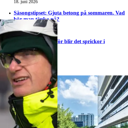
18. juni 2026
Säsongstipset: Gjuta betong på sommaren. Vad
bör man tänka på?
11. juni 2026
Säsongstipset: varför blir det sprickor i
betongen?
20. april 2026
Se alla nyheter