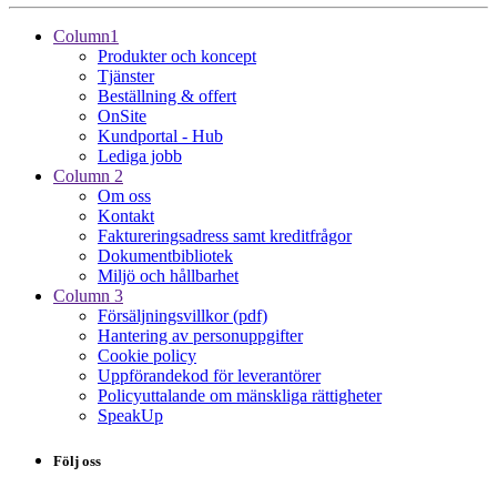
Column1
Produkter och koncept
Tjänster
Beställning & offert
OnSite
Kundportal - Hub
Lediga jobb
Column 2
Om oss
Kontakt
Faktureringsadress samt kreditfrågor
Dokumentbibliotek
Miljö och hållbarhet
Column 3
Försäljningsvillkor (pdf)
Hantering av personuppgifter
Cookie policy
Uppförandekod för leverantörer
Policyuttalande om mänskliga rättigheter
SpeakUp
Följ oss