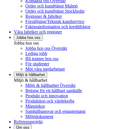
Kontakta oss Översikt
Order och kundtjänst Malmö
Order och kundtjänst Stockholm
Regioner & fabriker
Försäljning/Teknisk kundservice
Fakturainformation och kreditfrågor
Våra fabriker och regioner
Jobba hos oss
Jobba hos oss
Jobba hos oss Översikt
Lediga jobb
Bli trainee hos oss
För studenter
Möt våra medarbetare
Miljö & hållbarhet
Miljö & hållbarhet
Miljö & hållbarhet Översikt
Betong för ett hållbart samhälle
Produkt och innovation
Produktion och värdekedja
Människor
Samhällsansvar och engagemang
Miljödokument
Referensprojekt
Om oss