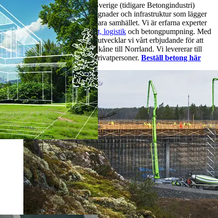
Heidelberg Materials Betong Sverige (tidigare Betongindustri)
levererar
fabriksbetong
till byggnader och infrastruktur som lägger
grunden till det moderna, hållbara samhället. Vi är erfarna experter
på platsgjuten betong,
transport, logistik
och betongpumpning. Med
metoder och teknik i framkant utvecklar vi vårt erbjudande för att
möta kundernas behov - från Skåne till Norrland. Vi levererar till
stora och små företag och till privatpersoner.
Beställ betong här