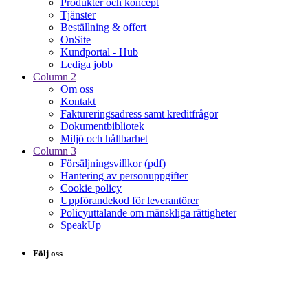
Produkter och koncept
Tjänster
Beställning & offert
OnSite
Kundportal - Hub
Lediga jobb
Column 2
Om oss
Kontakt
Faktureringsadress samt kreditfrågor
Dokumentbibliotek
Miljö och hållbarhet
Column 3
Försäljningsvillkor (pdf)
Hantering av personuppgifter
Cookie policy
Uppförandekod för leverantörer
Policyuttalande om mänskliga rättigheter
SpeakUp
Följ oss