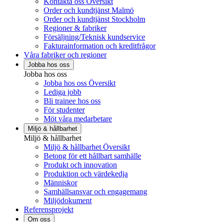
Kontakta oss Översikt
Order och kundtjänst Malmö
Order och kundtjänst Stockholm
Regioner & fabriker
Försäljning/Teknisk kundservice
Fakturainformation och kreditfrågor
Våra fabriker och regioner
Jobba hos oss
Jobba hos oss
Jobba hos oss Översikt
Lediga jobb
Bli trainee hos oss
För studenter
Möt våra medarbetare
Miljö & hållbarhet
Miljö & hållbarhet
Miljö & hållbarhet Översikt
Betong för ett hållbart samhälle
Produkt och innovation
Produktion och värdekedja
Människor
Samhällsansvar och engagemang
Miljödokument
Referensprojekt
Om oss