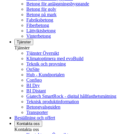
Betong för anläggningsbyggande
Betong för golv
Betong på mark
Fabriksbetong
Fiberbetong
Lättviktsbetong
Vinterbetong
Tjänster
Tjänster
Tjänster Översikt
Klimatoptimera med evoBuild
Teknik och provning
OnSite
Hub - Kundportalen
Configo
BI Dry
BI Distant
Giatech SmartRock - digital hållfasthetsmätning
Teknisk produktinformation
Betongvalsguiden
Transporter
Beställning och offert
Kontakta oss
Kontakta oss