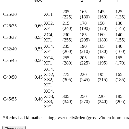
ekv.
2
3
4
205
165
145
125
C25/30
XC1
(225)
(180)
(160)
(135)
XC2,
215
170
150
130
C28/35
0,60
XF1
(240)
(190)
(170)
(145)
ZC4,
230
185
160
140
C30/37
0,55
XF1
(255)
(205)
(180)
(155)
XC4,
235
190
165
140
C32/40
0,55
XF1
(260)
(210)
(180)
(160)
XC4,
255
205
180
155
C35/45
0,50
XF1
(280)
(225)
(195)
(170)
XC4,
XD2,
275
220
195
165
C40/50
0,45
XS2,
(305)
(245)
(215)
(185)
XF1
XC4,
XD3,
305
250
220
185
C45/55
0,40
XS3,
(340)
(270)
(240)
(205)
XF1
*Redovisad klimatbelasning avser nettvärden (gross värden inom par
Close table