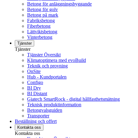
Betong för anläggningsbyggande
Betong för golv
Betong på mark
Fabriksbetong
Fiberbetong
Lättviktsbetong
Vinterbetong
Tjänster
Tjänster
Tjänster Översikt
Klimatoptimera med evoBuild
Teknik och provning
OnSite
Hub - Kundportalen
Configo
BI Dry
BI Distant
Giatech SmartRock - digital hållfasthetsmätning
Teknisk produktinformation
Betongvalsguiden
Transporter
Beställning och offert
Kontakta oss
Kontakta oss