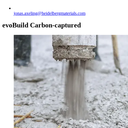
jonas.axeling​@heidelbergmaterials.com
evoBuild Carbon-captured