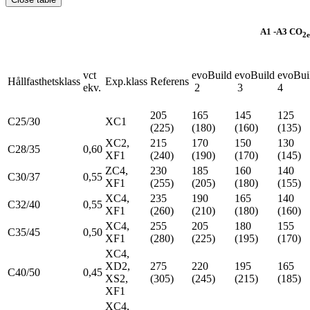
A1 -A3 CO
2
vct
evoBuild
evoBuild
evoBui
Hållfasthetsklass
Exp.klass
Referens
ekv.
2
3
4
205
165
145
125
C25/30
XC1
(225)
(180)
(160)
(135)
XC2,
215
170
150
130
C28/35
0,60
XF1
(240)
(190)
(170)
(145)
ZC4,
230
185
160
140
C30/37
0,55
XF1
(255)
(205)
(180)
(155)
XC4,
235
190
165
140
C32/40
0,55
XF1
(260)
(210)
(180)
(160)
XC4,
255
205
180
155
C35/45
0,50
XF1
(280)
(225)
(195)
(170)
XC4,
XD2,
275
220
195
165
C40/50
0,45
XS2,
(305)
(245)
(215)
(185)
XF1
XC4,