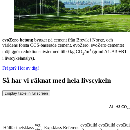
evoZero betong
bygger på cement från Brevik i Norge, och
världens första CCS-baserade cement, evoZero. evoZero-cementet
3
möjliggör reduktionsnivåer ned till 0 kg CO
/m
(grind A1-A3 +B1
2
i livscykelanalys).
Frågor? Hör av dig!
Så har vi räknat med hela livscykeln
Display table in fullscreen
A1 -A3 CO
2
vct
evoBuild
evoBuild
evoBui
Hållfasthetsklass
Exp.klass
Referens