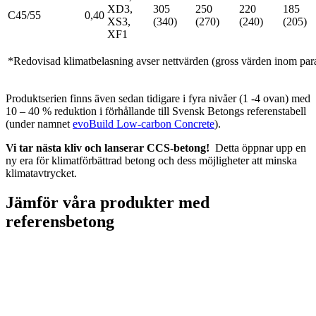
XD3,
305
250
220
185
C45/55
0,40
XS3,
(340)
(270)
(240)
(205)
XF1
*Redovisad klimatbelasning avser nettvärden (gross värden inom par
Produktserien finns även sedan tidigare i fyra nivåer (1 -4 ovan) med
10 – 40 % reduktion i förhållande till Svensk Betongs referenstabell
(under namnet
evoBuild Low-carbon Concrete
).
Vi tar nästa kliv och lanserar CCS-betong!
Detta öppnar upp en
ny era för klimatförbättrad betong och dess möjligheter att minska
klimatavtrycket.
Jämför våra produkter med
referensbetong