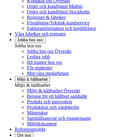
Kontakta oss Översikt
Order och kundtjänst Malmö
Order och kundtjänst Stockholm
Regioner & fabriker
Försäljning/Teknisk kundservice
Fakturainformation och kreditfrågor
Våra fabriker och regioner
Jobba hos oss
Jobba hos oss
Jobba hos oss Översikt
Lediga jobb
Bli trainee hos oss
För studenter
Möt våra medarbetare
Miljö & hållbarhet
Miljö & hållbarhet
Miljö & hållbarhet Översikt
Betong för ett hållbart samhälle
Produkt och innovation
Produktion och värdekedja
Människor
Samhällsansvar och engagemang
Miljödokument
Referensprojekt
Om oss