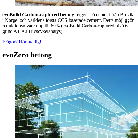
evoBuild Carbon-captured betong
bygger på cement från Brevik
i Norge, och världens första CCS-baserade cement. Detta möjliggör
reduktionsnivåer upp till 60% (evoBuild Carbon-captured nivå 6
grind A1-A3 i livscykelanalys).
Frågor? Hör av dig!
evoZero betong