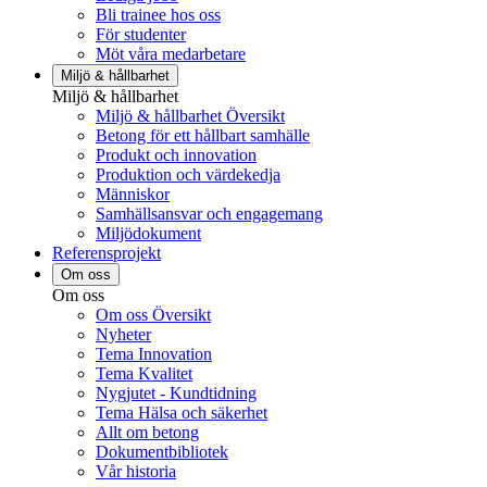
Bli trainee hos oss
För studenter
Möt våra medarbetare
Miljö & hållbarhet
Miljö & hållbarhet
Miljö & hållbarhet Översikt
Betong för ett hållbart samhälle
Produkt och innovation
Produktion och värdekedja
Människor
Samhällsansvar och engagemang
Miljödokument
Referensprojekt
Om oss
Om oss
Om oss Översikt
Nyheter
Tema Innovation
Tema Kvalitet
Nygjutet - Kundtidning
Tema Hälsa och säkerhet
Allt om betong
Dokumentbibliotek
Vår historia