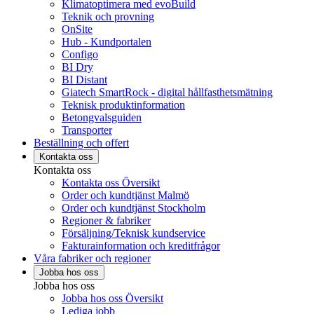
Klimatoptimera med evoBuild
Teknik och provning
OnSite
Hub - Kundportalen
Configo
BI Dry
BI Distant
Giatech SmartRock - digital hållfasthetsmätning
Teknisk produktinformation
Betongvalsguiden
Transporter
Beställning och offert
Kontakta oss
Kontakta oss
Kontakta oss Översikt
Order och kundtjänst Malmö
Order och kundtjänst Stockholm
Regioner & fabriker
Försäljning/Teknisk kundservice
Fakturainformation och kreditfrågor
Våra fabriker och regioner
Jobba hos oss
Jobba hos oss
Jobba hos oss Översikt
Lediga jobb