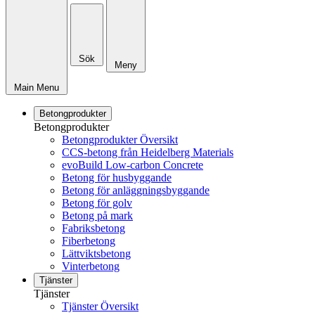
Sök
Meny
Main Menu
Betongprodukter
Betongprodukter
Betongprodukter Översikt
CCS-betong från Heidelberg Materials
evoBuild Low-carbon Concrete
Betong för husbyggande
Betong för anläggningsbyggande
Betong för golv
Betong på mark
Fabriksbetong
Fiberbetong
Lättviktsbetong
Vinterbetong
Tjänster
Tjänster
Tjänster Översikt