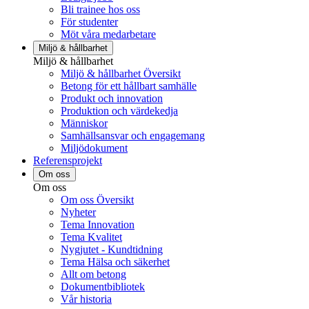
Bli trainee hos oss
För studenter
Möt våra medarbetare
Miljö & hållbarhet
Miljö & hållbarhet
Miljö & hållbarhet Översikt
Betong för ett hållbart samhälle
Produkt och innovation
Produktion och värdekedja
Människor
Samhällsansvar och engagemang
Miljödokument
Referensprojekt
Om oss
Om oss
Om oss Översikt
Nyheter
Tema Innovation
Tema Kvalitet
Nygjutet - Kundtidning
Tema Hälsa och säkerhet
Allt om betong
Dokumentbibliotek
Vår historia