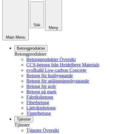
Sök
Meny
Main Menu
Betongprodukter
Betongprodukter
Betongprodukter Översikt
CCS-betong från Heidelberg Materials
evoBuild Low-carbon Concrete
Betong för husbyggande
Betong för anläggningsbyggande
Betong för golv
Betong på mark
Fabriksbetong
Fiberbetong
Lättviktsbetong
Vinterbetong
Tjänster
Tjänster
Tjänster Översikt