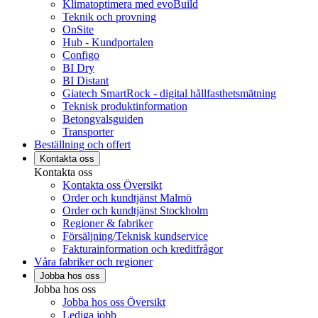
Klimatoptimera med evoBuild
Teknik och provning
OnSite
Hub - Kundportalen
Configo
BI Dry
BI Distant
Giatech SmartRock - digital hållfasthetsmätning
Teknisk produktinformation
Betongvalsguiden
Transporter
Beställning och offert
Kontakta oss
Kontakta oss
Kontakta oss Översikt
Order och kundtjänst Malmö
Order och kundtjänst Stockholm
Regioner & fabriker
Försäljning/Teknisk kundservice
Fakturainformation och kreditfrågor
Våra fabriker och regioner
Jobba hos oss
Jobba hos oss
Jobba hos oss Översikt
Lediga jobb