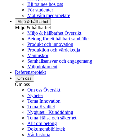
Bli trainee hos oss
För studenter
Möt våra medarbetare
Miljö & hållbarhet
Miljö & hållbarhet
Miljö & hållbarhet Översikt
Betong för ett hållbart samhälle
Produkt och innovation
Produktion och värdekedja
Människor
Samhällsansvar och engagemang
Miljödokument
Referensprojekt
Om oss
Om oss
Om oss Översikt
Nyheter
Tema Innovation
Tema Kvalitet
Nygjutet - Kundtidning
Tema Hälsa och säkerhet
Allt om betong
Dokumentbibliotek
Vår historia