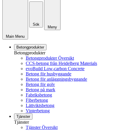
Sök
Meny
Main Menu
Betongprodukter
Betongprodukter
Betongprodukter Översikt
CCS-betong från Heidelberg Materials
evoBuild Low-carbon Concrete
Betong för husbyggande
Betong för anläggningsbyggande
Betong för golv
Betong på mark
Fabriksbetong
Fiberbetong
Lättviktsbetong
Vinterbetong
Tjänster
Tjänster
Tjänster Översikt