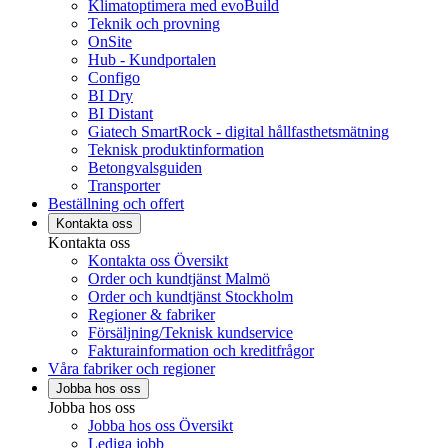
Klimatoptimera med evoBuild
Teknik och provning
OnSite
Hub - Kundportalen
Configo
BI Dry
BI Distant
Giatech SmartRock - digital hållfasthetsmätning
Teknisk produktinformation
Betongvalsguiden
Transporter
Beställning och offert
Kontakta oss
Kontakta oss
Kontakta oss Översikt
Order och kundtjänst Malmö
Order och kundtjänst Stockholm
Regioner & fabriker
Försäljning/Teknisk kundservice
Fakturainformation och kreditfrågor
Våra fabriker och regioner
Jobba hos oss
Jobba hos oss
Jobba hos oss Översikt
Lediga jobb