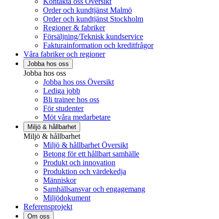
Kontakta oss Översikt
Order och kundtjänst Malmö
Order och kundtjänst Stockholm
Regioner & fabriker
Försäljning/Teknisk kundservice
Fakturainformation och kreditfrågor
Våra fabriker och regioner
Jobba hos oss
Jobba hos oss
Jobba hos oss Översikt
Lediga jobb
Bli trainee hos oss
För studenter
Möt våra medarbetare
Miljö & hållbarhet
Miljö & hållbarhet
Miljö & hållbarhet Översikt
Betong för ett hållbart samhälle
Produkt och innovation
Produktion och värdekedja
Människor
Samhällsansvar och engagemang
Miljödokument
Referensprojekt
Om oss