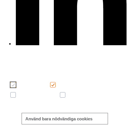
Vi använder cookies för att göra din användarupplevelse på v
webbplats mer trevlig och effektiv. Vänligen gör ditt val av cooki
med hjälp av knapparna nedan. Mer information om cookies fin
direkt i denna banner och i vår
Cookie policy
.
Nödvändiga
Funktionella
Prestanda och användande
Marknadsföring
Mer/mindre information
Använd bara nödvändiga cookies