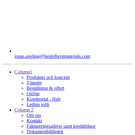
jonas.axeling​@heidelbergmaterials.com
Column1
Produkter och koncept
Tjänster
Beställning & offert
OnSite
Kundportal - Hub
Lediga jobb
Column 2
Om oss
Kontakt
Faktureringsadress samt kreditfrågor
Dokumentbibliotek