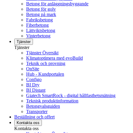
Betong för anläggningsbyggande
Betong för golv
Betong på mark
Fabriksbetong
Fiberbetong
Lättviktsbetong
Vinterbetong
Tjänster
Tjänster
Tjänster Översikt
Klimatoptimera med evoBuild
Teknik och provning
OnSite
Hub - Kundportalen
Configo
BI Dry
BI Distant
Giatech SmartRock - digital hållfasthetsmätning
Teknisk produktinformation
Betongvalsguiden
Transporter
Beställning och offert
Kontakta oss
Kontakta oss