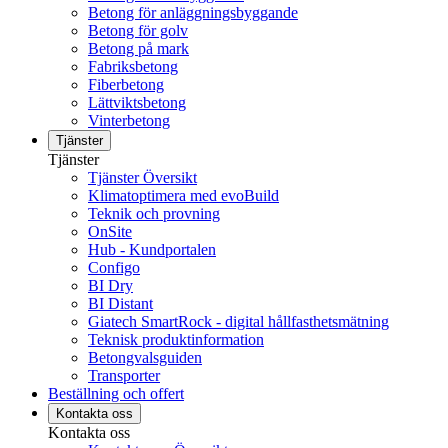
Betong för anläggningsbyggande
Betong för golv
Betong på mark
Fabriksbetong
Fiberbetong
Lättviktsbetong
Vinterbetong
Tjänster
Tjänster
Tjänster Översikt
Klimatoptimera med evoBuild
Teknik och provning
OnSite
Hub - Kundportalen
Configo
BI Dry
BI Distant
Giatech SmartRock - digital hållfasthetsmätning
Teknisk produktinformation
Betongvalsguiden
Transporter
Beställning och offert
Kontakta oss
Kontakta oss