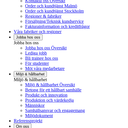
Kontakta oss Översikt
Order och kundtjänst Malmö
Order och kundtjänst Stockholm
Regioner & fabriker
Försäljning/Teknisk kundservice
Fakturainformation och kreditfrågor
Våra fabriker och regioner
Jobba hos oss
Jobba hos oss
Jobba hos oss Översikt
Lediga jobb
Bli trainee hos oss
För studenter
Möt våra medarbetare
Miljö & hållbarhet
Miljö & hållbarhet
Miljö & hållbarhet Översikt
Betong för ett hållbart samhälle
Produkt och innovation
Produktion och värdekedja
Människor
Samhällsansvar och engagemang
Miljödokument
Referensprojekt
Om oss