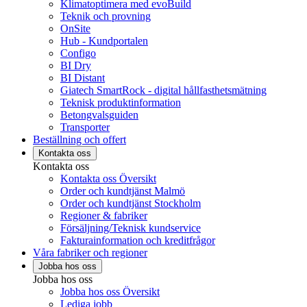
Klimatoptimera med evoBuild
Teknik och provning
OnSite
Hub - Kundportalen
Configo
BI Dry
BI Distant
Giatech SmartRock - digital hållfasthetsmätning
Teknisk produktinformation
Betongvalsguiden
Transporter
Beställning och offert
Kontakta oss
Kontakta oss
Kontakta oss Översikt
Order och kundtjänst Malmö
Order och kundtjänst Stockholm
Regioner & fabriker
Försäljning/Teknisk kundservice
Fakturainformation och kreditfrågor
Våra fabriker och regioner
Jobba hos oss
Jobba hos oss
Jobba hos oss Översikt
Lediga jobb