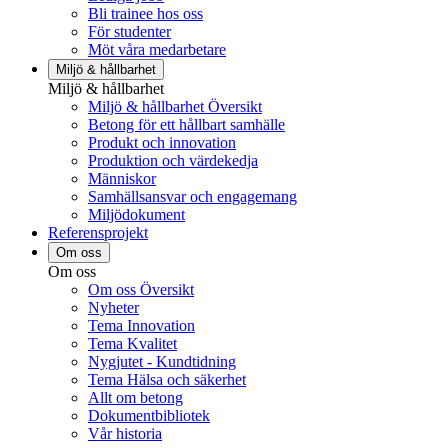
Bli trainee hos oss
För studenter
Möt våra medarbetare
Miljö & hållbarhet
Miljö & hållbarhet
Miljö & hållbarhet Översikt
Betong för ett hållbart samhälle
Produkt och innovation
Produktion och värdekedja
Människor
Samhällsansvar och engagemang
Miljödokument
Referensprojekt
Om oss
Om oss
Om oss Översikt
Nyheter
Tema Innovation
Tema Kvalitet
Nygjutet - Kundtidning
Tema Hälsa och säkerhet
Allt om betong
Dokumentbibliotek
Vår historia