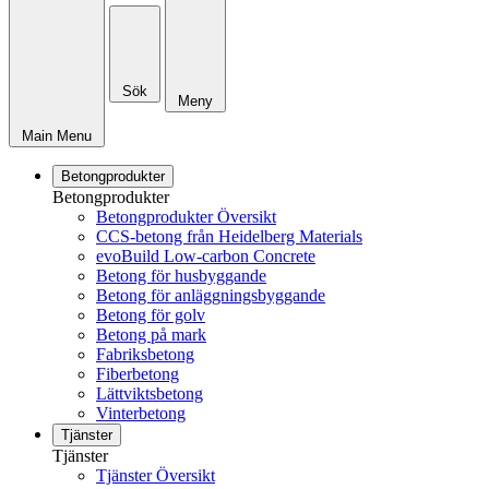
Sök
Meny
Main Menu
Betongprodukter
Betongprodukter
Betongprodukter Översikt
CCS-betong från Heidelberg Materials
evoBuild Low-carbon Concrete
Betong för husbyggande
Betong för anläggningsbyggande
Betong för golv
Betong på mark
Fabriksbetong
Fiberbetong
Lättviktsbetong
Vinterbetong
Tjänster
Tjänster
Tjänster Översikt