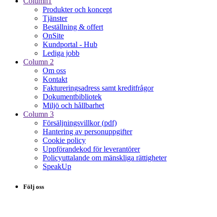
Column1
Produkter och koncept
Tjänster
Beställning & offert
OnSite
Kundportal - Hub
Lediga jobb
Column 2
Om oss
Kontakt
Faktureringsadress samt kreditfrågor
Dokumentbibliotek
Miljö och hållbarhet
Column 3
Försäljningsvillkor (pdf)
Hantering av personuppgifter
Cookie policy
Uppförandekod för leverantörer
Policyuttalande om mänskliga rättigheter
SpeakUp
Följ oss