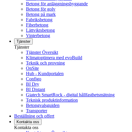
Betong för anläggningsbyggande
Betong för golv
Betong på mark
Fabriksbetong
Fiberbetong
Lättviktsbetong
Vinterbetong
Tjänster
Tjänster
Tjänster Översikt
Klimatoptimera med evoBuild
Teknik och provning
OnSite
Hub - Kundportalen
Configo
BI Dry
BI Distant
Giatech SmartRock - digital hållfasthetsmätning
Teknisk produktinformation
Betongvalsguiden
Transporter
Beställning och offert
Kontakta oss
Kontakta oss