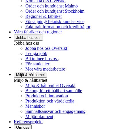
Kontakta oss Översikt
Order och kundtjänst Malmö
Order och kundtjänst Stockholm
Regioner & fabriker
Försäljning/Teknisk kundservice
Fakturainformation och kreditfrågor
Våra fabriker och regioner
Jobba hos oss
Jobba hos oss
Jobba hos oss Översikt
Lediga jobb
Bli trainee hos oss
För studenter
Möt våra medarbetare
Miljö & hållbarhet
Miljö & hållbarhet
Miljö & hållbarhet Översikt
Betong för ett hållbart samhälle
Produkt och innovation
Produktion och värdekedja
Människor
Samhällsansvar och engagemang
Miljödokument
Referensprojekt
Om oss