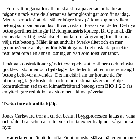
– Förutsättningarna för att minska klimatpåverkan är bättre än
någonsin tack vare de alternativa betonglösningar som finns idag.
Men vi ser också att det ställer högre krav på kunskap om vilken
betong som kan användas till vad, redan i föreskrivande led.Det nya
betongsortimentet ingår i Betongindustris koncept BI Optimal, där
en mycket viktig beståndsdel handlar om rådgivning för att kunna
välja rätt betong. Målet är att undvika överkvalitet och en mer
genomgående analys av förutsättningarna i det enskilda projektet
resulterat ofta i en annan lösning än vad som först var tänkt.
I många konstruktioner går det exempelvis att optimera och minska
tjocklek i stommar och bjälklag vilket leder till att en mindre mängd
betong behöver användas. Det innebär i sin tur kortare tid för
uttorkning, lägre kostnader och mindre klimatpåverkan. Väljer
konstruktören sedan en klimatförbättrad betong som BIO 1-2-3 fås
en ytterligare reduktion av stommens klimatpåverkan.
Tveka inte att anlita hjälp
Jonas Carlswärd tror att en del beslut i byggprocessen fattas av vana
och råder branschen att inte tveka för ta experthjälp och våga tänka
nytt:
– Vår erfarenhet är att det ofta går att minska själva mängden betong