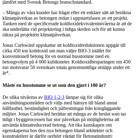
jämfört med Svensk Betongs branschstandard.
– Många av våra kunder har frågat efter ett enklare sätt att beräkna
klimatpåverkan av betongen redan i uppstartsfasen av ett projekt.
Tanken med de specificerade koldioxidekvivalentnivåerna är att de
ska underlätta vid projektering i tidiga skeden och för att kunna
räkna på projektets klimatpåverkan.
Jonas Carlswärd uppskattar att koldioxidreduktionen uppgår till
cirka 450 ton kolidoxid om man väljer BIO-3 istället för
konventionell betong för en normal husstomme med en
betongvolym på 4 000 kubikmeter. Koldioxidbesparingen om 450
ton motsvarar 50 svenskars totala genomsnittliga utsläpp under ett
år*.
Måste en husstomme se ut som den gjort i 100 år?
De olika nivåerna av
BIO 1-2-3
lämpar sig för olika
användningsområden och väljs med hänsyn till bland annat
hållfasthet, beständighet och påfrestningar från kringliggande
miljöer. Jonas Carlswärd berättar att många av de beslut som tas
tidigt i byggprocessen har stor påverkan på möjligheterna att
använda klimatreducerad betong. Att öka kunskapen om
egenskaperna hos den nya betongen bland arkitekter och
konstruktörer är därför oerhört viktigt för Betongindustri: