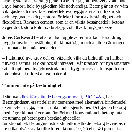
betong ska få ett verkligt genomslag tror jag att behovet av att tänka
i nya banor i hela byggkedjan blir nödvändigt. Betong är ett av våra
viktigaste och mest kostnadseffektiva byggmaterial i infrastruktur
och byggnader och ger stora fördelar i form av beständighet och
flexibilitet. Råvaran cement, som är en viktig beståndsdel i betong,
avger dock stora koldioxidutsläpp vid tillverkningsprocessen.
Jonas Carlswärd berättar att han upplever en markant förändring i
byggbranschens inställning till klimatfrågan och att tiden är mogen
att utmana invanda beteenden:
– I takt med nya krav och en växande vilja att bidra till en hållbar
tillväxt i samhället ökar också intresset i vår bransch för nya smartare
sätt att optimera byggkonstruktioner, byggprocesser, transporter och
inte minst att utforska nya material.
Tummar inte på beständighet
I sitt nya
klimatförbättrade betongsortiment, BIO 1-2-3
, har
Betongindustri ersatt delar av cementet med alternativa bindemedel,
exempelvis slagg, som har liknande egenskaper. Det ger en betong
med lägre klimatpåverkan jämfört med konventionell betong, utan
att tumma på betongens beständighet eller
funktionalitet. Betongindustris klimatförbättrade betong levereras i
tre olika nivåer av koldioxidreduktion - 10, 25 eller 40 procent -