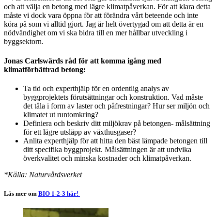
och att välja en betong med lägre klimatpåverkan. För att klara detta
måste vi dock vara öppna för att förändra vårt beteende och inte
köra på som vi alltid gjort. Jag är helt övertygad om att detta är en
nödvändighet om vi ska bidra till en mer hållbar utveckling i
byggsektorn.
Jonas Carlswärds råd för att komma igång med
klimatförbättrad betong:
Ta tid och experthjälp för en ordentlig analys av
byggprojektets förutsättningar och konstruktion. Vad måste
det tåla i form av laster och påfrestningar? Hur ser miljön och
klimatet ut runtomkring?
Definiera och beskriv ditt miljökrav på betongen- målsättning
för ett lägre utsläpp av växthusgaser?
Anlita experthjälp för att hitta den bäst lämpade betongen till
ditt specifika byggprojekt. Målsättningen är att undvika
överkvalitet och minska kostnader och klimatpåverkan.
*Källa: Naturvårdsverket
Läs mer om
BIO 1-2-3 här!