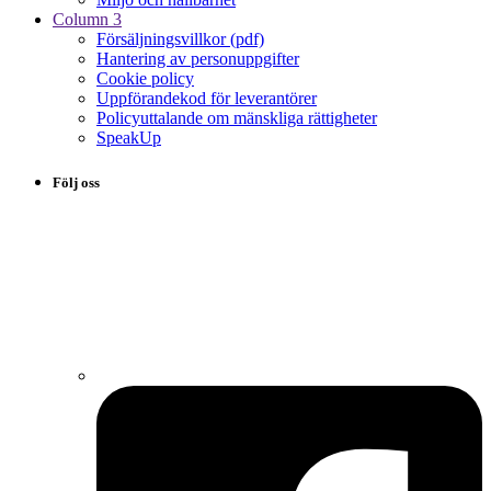
Column 3
Försäljningsvillkor (pdf)
Hantering av personuppgifter
Cookie policy
Uppförandekod för leverantörer
Policyuttalande om mänskliga rättigheter
SpeakUp
Följ oss