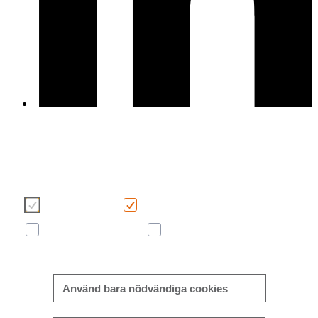
Vi använder cookies för att göra din användarupplevelse på v
webbplats mer trevlig och effektiv. Vänligen gör ditt val av cooki
med hjälp av knapparna nedan. Mer information om cookies fin
direkt i denna banner och i vår
Cookie policy
.
Nödvändiga
Funktionella
Prestanda och användande
Marknadsföring
Mer/mindre information
Använd bara nödvändiga cookies