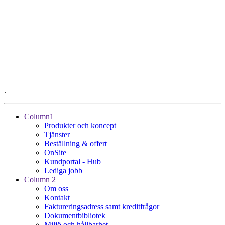
.
Column1
Produkter och koncept
Tjänster
Beställning & offert
OnSite
Kundportal - Hub
Lediga jobb
Column 2
Om oss
Kontakt
Faktureringsadress samt kreditfrågor
Dokumentbibliotek
Miljö och hållbarhet