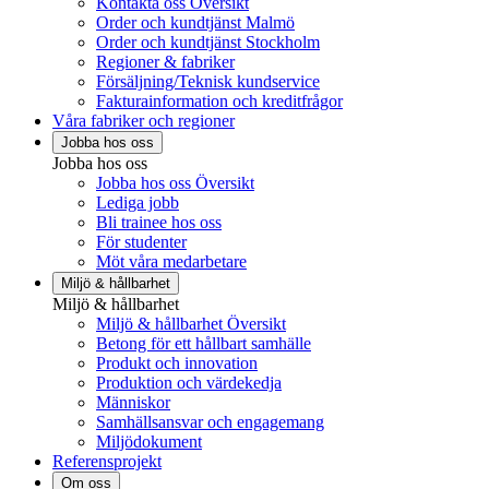
Kontakta oss Översikt
Order och kundtjänst Malmö
Order och kundtjänst Stockholm
Regioner & fabriker
Försäljning/Teknisk kundservice
Fakturainformation och kreditfrågor
Våra fabriker och regioner
Jobba hos oss
Jobba hos oss
Jobba hos oss Översikt
Lediga jobb
Bli trainee hos oss
För studenter
Möt våra medarbetare
Miljö & hållbarhet
Miljö & hållbarhet
Miljö & hållbarhet Översikt
Betong för ett hållbart samhälle
Produkt och innovation
Produktion och värdekedja
Människor
Samhällsansvar och engagemang
Miljödokument
Referensprojekt
Om oss