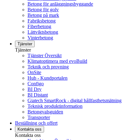
Betong för anläggningsbyggande
Betong för golv
Betong på mark
Fabriksbetong
Fiberbetong
Lättviktsbetong
Vinterbetong
Tjänster
Tjänster
Tjänster Översikt
Klimatoptimera med evoBuild
Teknik och provning
OnSite
Hub - Kundportalen
Configo
BI Dry
BI Distant
Giatech SmartRock - digital hållfasthetsmätning
Teknisk produktinformation
Betongvalsguiden
Transporter
Beställning och offert
Kontakta oss
Kontakta oss