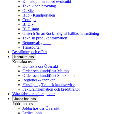
Klimatoptimera med evoBuild
Teknik och provning
OnSite
Hub - Kundportalen
Configo
BI Dry
BI Distant
Giatech SmartRock - digital hållfasthetsmätning
Teknisk produktinformation
Betongvalsguiden
Transporter
Beställning och offert
Kontakta oss
Kontakta oss
Kontakta oss Översikt
Order och kundtjänst Malmö
Order och kundtjänst Stockholm
Regioner & fabriker
Försäljning/Teknisk kundservice
Fakturainformation och kreditfrågor
Våra fabriker och regioner
Jobba hos oss
Jobba hos oss
Jobba hos oss Översikt
Lediga jobb