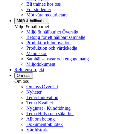
Bli trainee hos oss
För studenter
Möt våra medarbetare
Miljö & hållbarhet
Miljö & hållbarhet
Miljö & hållbarhet Översikt
Betong för ett hållbart samhälle
Produkt och innovation
Produktion och värdekedja
Människor
Samhällsansvar och engagemang
Miljödokument
Referensprojekt
Om oss
Om oss
Om oss Översikt
Nyheter
Tema Innovation
Tema Kvalitet
Nygjutet - Kundtidning
Tema Hälsa och säkerhet
Allt om betong
Dokumentbibliotek
Vår historia