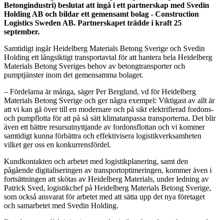
Betongindustri) beslutat att ingå i ett partnerskap med Svedin
Holding AB och bildar ett gemensamt bolag - Construction
Logistics Sweden AB. Partnerskapet trädde i kraft 25
september.
Samtidigt ingår Heidelberg Materials Betong Sverige och Svedin
Holding ett långsiktigt transportavtal för att hantera hela Heidelberg
Materials Betong Sveriges behov av betongtransporter och
pumptjänster inom det gemensamma bolaget.
– Fördelarna är många, säger Per Berglund, vd för Heidelberg
Materials Betong Sverige och ger några exempel: Viktigast av allt är
att vi kan gå över till en modernare och på sikt elektrifierad fordons-
och pumpflotta för att på så sätt klimatanpassa transporterna. Det blir
även ett bättre resursutnyttjande av fordonsflottan och vi kommer
samtidigt kunna förbättra och effektivisera logistikverksamheten
vilket ger oss en konkurrensfördel.
Kundkontakten och arbetet med logistikplanering, samt den
pågående digitaliseringen av transportoptimeringen, kommer även i
fortsättningen att skötas av Heidelberg Materials, under ledning av
Patrick Sved, logistikchef på Heidelberg Materials Betong Sverige,
som också ansvarat för arbetet med att sätta upp det nya företaget
och samarbetet med Svedin Holding.