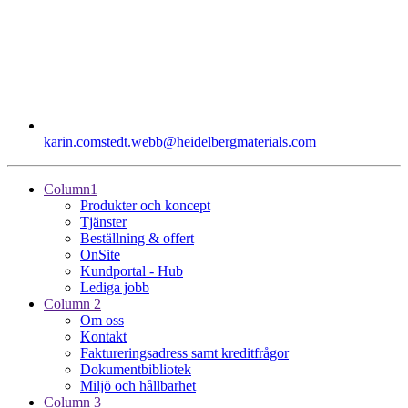
karin.comstedt.webb​@heidelbergmaterials.com
Column1
Produkter och koncept
Tjänster
Beställning & offert
OnSite
Kundportal - Hub
Lediga jobb
Column 2
Om oss
Kontakt
Faktureringsadress samt kreditfrågor
Dokumentbibliotek
Miljö och hållbarhet
Column 3