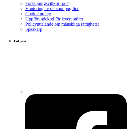
Försäljningsvillkor (pdf)
Hantering av personuppgifter
Cookie policy
Uppförandekod för leverantörer
Policyuttalande om mänskliga rättigheter
SpeakUp
Följ oss