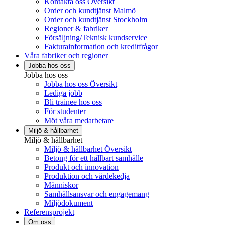
Kontakta oss Översikt
Order och kundtjänst Malmö
Order och kundtjänst Stockholm
Regioner & fabriker
Försäljning/Teknisk kundservice
Fakturainformation och kreditfrågor
Våra fabriker och regioner
Jobba hos oss
Jobba hos oss
Jobba hos oss Översikt
Lediga jobb
Bli trainee hos oss
För studenter
Möt våra medarbetare
Miljö & hållbarhet
Miljö & hållbarhet
Miljö & hållbarhet Översikt
Betong för ett hållbart samhälle
Produkt och innovation
Produktion och värdekedja
Människor
Samhällsansvar och engagemang
Miljödokument
Referensprojekt
Om oss