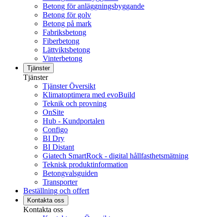
Betong för anläggningsbyggande
Betong för golv
Betong på mark
Fabriksbetong
Fiberbetong
Lättviktsbetong
Vinterbetong
Tjänster
Tjänster
Tjänster Översikt
Klimatoptimera med evoBuild
Teknik och provning
OnSite
Hub - Kundportalen
Configo
BI Dry
BI Distant
Giatech SmartRock - digital hållfasthetsmätning
Teknisk produktinformation
Betongvalsguiden
Transporter
Beställning och offert
Kontakta oss
Kontakta oss