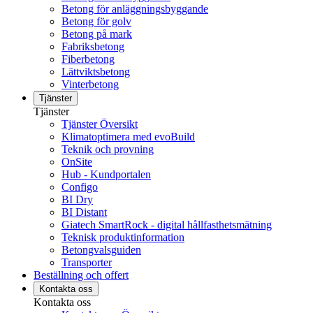
Betong för anläggningsbyggande
Betong för golv
Betong på mark
Fabriksbetong
Fiberbetong
Lättviktsbetong
Vinterbetong
Tjänster
Tjänster
Tjänster Översikt
Klimatoptimera med evoBuild
Teknik och provning
OnSite
Hub - Kundportalen
Configo
BI Dry
BI Distant
Giatech SmartRock - digital hållfasthetsmätning
Teknisk produktinformation
Betongvalsguiden
Transporter
Beställning och offert
Kontakta oss
Kontakta oss