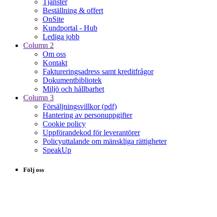
Tjänster
Beställning & offert
OnSite
Kundportal - Hub
Lediga jobb
Column 2
Om oss
Kontakt
Faktureringsadress samt kreditfrågor
Dokumentbibliotek
Miljö och hållbarhet
Column 3
Försäljningsvillkor (pdf)
Hantering av personuppgifter
Cookie policy
Uppförandekod för leverantörer
Policyuttalande om mänskliga rättigheter
SpeakUp
Följ oss