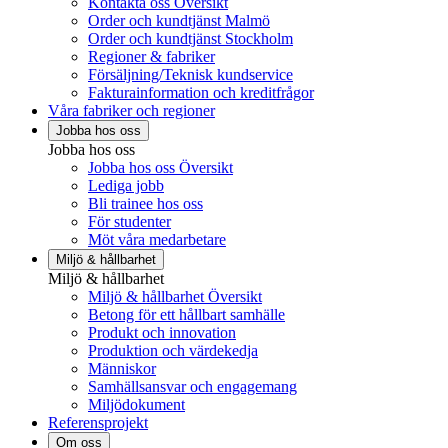
Kontakta oss Översikt
Order och kundtjänst Malmö
Order och kundtjänst Stockholm
Regioner & fabriker
Försäljning/Teknisk kundservice
Fakturainformation och kreditfrågor
Våra fabriker och regioner
Jobba hos oss
Jobba hos oss
Jobba hos oss Översikt
Lediga jobb
Bli trainee hos oss
För studenter
Möt våra medarbetare
Miljö & hållbarhet
Miljö & hållbarhet
Miljö & hållbarhet Översikt
Betong för ett hållbart samhälle
Produkt och innovation
Produktion och värdekedja
Människor
Samhällsansvar och engagemang
Miljödokument
Referensprojekt
Om oss