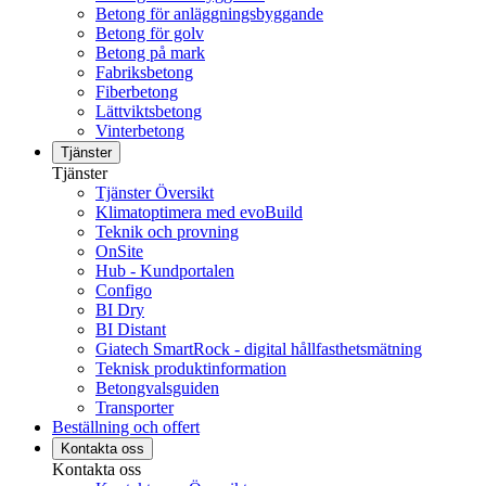
Betong för anläggningsbyggande
Betong för golv
Betong på mark
Fabriksbetong
Fiberbetong
Lättviktsbetong
Vinterbetong
Tjänster
Tjänster
Tjänster Översikt
Klimatoptimera med evoBuild
Teknik och provning
OnSite
Hub - Kundportalen
Configo
BI Dry
BI Distant
Giatech SmartRock - digital hållfasthetsmätning
Teknisk produktinformation
Betongvalsguiden
Transporter
Beställning och offert
Kontakta oss
Kontakta oss