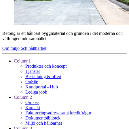
Betong är ett hållbart byggmaterial och grunden i det moderna och
välfungerande samhället.
Om miljö och hållbarhet
Column1
Produkter och koncept
Tjänster
Beställning & offert
OnSite
Kundportal - Hub
Lediga jobb
Column 2
Om oss
Kontakt
Faktureringsadress samt kreditfrågor
Dokumentbibliotek
Miljö och hållbarhet
Column 3