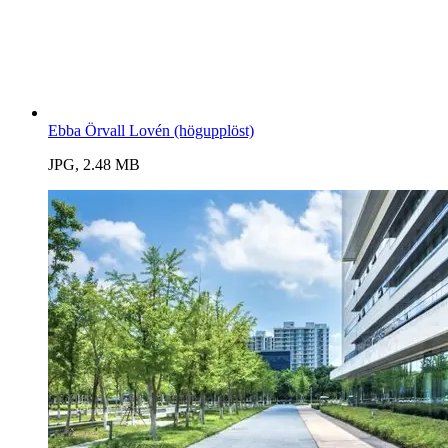
Ebba Örvall Lovén (högupplöst)
JPG, 2.48 MB