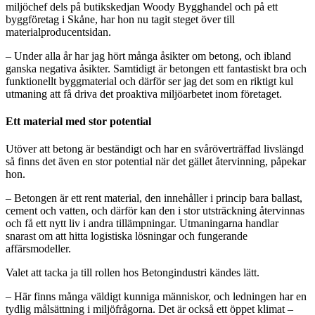
miljöchef dels på butikskedjan Woody Bygghandel och på ett
byggföretag i Skåne, har hon nu tagit steget över till
materialproducentsidan.
– Under alla år har jag hört många åsikter om betong, och ibland
ganska negativa åsikter. Samtidigt är betongen ett fantastiskt bra och
funktionellt byggmaterial och därför ser jag det som en riktigt kul
utmaning att få driva det proaktiva miljöarbetet inom företaget.
Ett material med stor potential
Utöver att betong är beständigt och har en svåröverträffad livslängd
så finns det även en stor potential när det gället återvinning, påpekar
hon.
– Betongen är ett rent material, den innehåller i princip bara ballast,
cement och vatten, och därför kan den i stor utsträckning återvinnas
och få ett nytt liv i andra tillämpningar. Utmaningarna handlar
snarast om att hitta logistiska lösningar och fungerande
affärsmodeller.
Valet att tacka ja till rollen hos Betongindustri kändes lätt.
– Här finns många väldigt kunniga människor, och ledningen har en
tydlig målsättning i miljöfrågorna. Det är också ett öppet klimat –