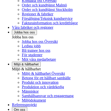
Kontakta oss Översikt
Order och kundtjänst Malmö
Order och kundtjänst Stockholm
Regioner & fabriker
Försäljning/Teknisk kundservice
Fakturainformation och kreditfrågor
Våra fabriker och regioner
Jobba hos oss
Jobba hos oss
Jobba hos oss Översikt
Lediga jobb
Bli trainee hos oss
För studenter
Möt våra medarbetare
Miljö & hållbarhet
Miljö & hållbarhet
Miljö & hållbarhet Översikt
Betong för ett hållbart samhälle
Produkt och innovation
Produktion och värdekedja
Människor
Samhällsansvar och engagemang
Miljödokument
Referensprojekt
Om oss