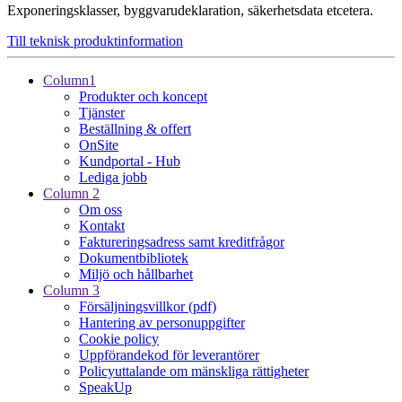
Exponeringsklasser, byggvarudeklaration, säkerhetsdata etcetera.
Till teknisk produktinformation
Column1
Produkter och koncept
Tjänster
Beställning & offert
OnSite
Kundportal - Hub
Lediga jobb
Column 2
Om oss
Kontakt
Faktureringsadress samt kreditfrågor
Dokumentbibliotek
Miljö och hållbarhet
Column 3
Försäljningsvillkor (pdf)
Hantering av personuppgifter
Cookie policy
Uppförandekod för leverantörer
Policyuttalande om mänskliga rättigheter
SpeakUp