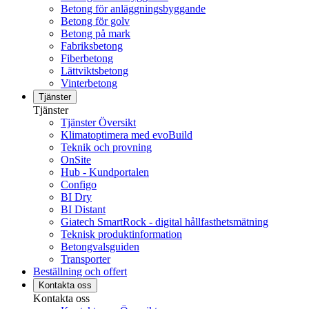
Betong för anläggningsbyggande
Betong för golv
Betong på mark
Fabriksbetong
Fiberbetong
Lättviktsbetong
Vinterbetong
Tjänster
Tjänster
Tjänster Översikt
Klimatoptimera med evoBuild
Teknik och provning
OnSite
Hub - Kundportalen
Configo
BI Dry
BI Distant
Giatech SmartRock - digital hållfasthetsmätning
Teknisk produktinformation
Betongvalsguiden
Transporter
Beställning och offert
Kontakta oss
Kontakta oss