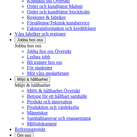
Kontakta oss Översikt
Order och kundtjänst Malmö
Order och kundtjänst Stockholm
Regioner & fabriker
Försäljning/Teknisk kundservice
Fakturainformation och kreditfrågor
Våra fabriker och regioner
Jobba hos oss
Jobba hos oss
Jobba hos oss Översikt
Lediga jobb
Bli trainee hos oss
För studenter
Möt våra medarbetare
Miljö & hållbarhet
Miljö & hållbarhet
Miljö & hållbarhet Översikt
Betong för ett hållbart samhälle
Produkt och innovation
Produktion och värdekedja
Människor
Samhällsansvar och engagemang
Miljödokument
Referensprojekt
Om oss